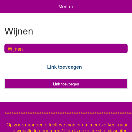
Menu +
Wijnen
Wijnen
Link toevoegen
Link toevoegen
************************************************************************
Op zoek naar een effectieve manier om meer verkeer naar
je website te genereren? Dan is deze linksite misschien