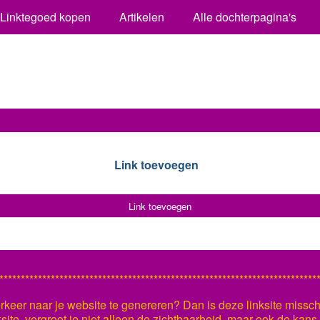
Linktegoed kopen
Artikelen
Alle dochterpagina's
Link toevoegen
Link toevoegen
**************************************************************************
keer naar je website te genereren? Dan is deze linksite missch
ksite, vergroot je niet alleen de zichtbaarheid, maar ook de kan