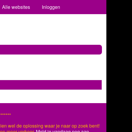
Alle websites
Inloggen
*******
ien wel de oplossing waar je naar op zoek bent!
s op meer verkeer.
Meld je vandaag nog aan