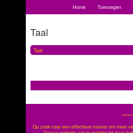
Home
Toevoegen
Taal
Taal
******
Op zoek naar een effectieve manier om meer ver
Door je website aan te melden bij deze lin